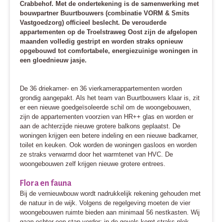
Crabbehof. Met de ondertekening is de samenwerking met
bouwpartner Buurtbouwers (combinatie VORM & Smits
Vastgoedzorg) officieel beslecht. De verouderde
appartementen op de Troelstraweg Oost zijn de afgelopen
maanden volledig gestript en worden straks opnieuw
opgebouwd tot comfortabele, energiezuinige woningen in
een gloednieuw jasje.
De 36 driekamer- en 36 vierkamerappartementen worden
grondig aangepakt. Als het team van Buurtbouwers klaar is, zit
er een nieuwe goedgeïsoleerde schil om de woongebouwen,
zijn de appartementen voorzien van HR++ glas en worden er
aan de achterzijde nieuwe grotere balkons geplaatst. De
woningen krijgen een betere indeling en een nieuwe badkamer,
toilet en keuken. Ook worden de woningen gasloos en worden
ze straks verwarmd door het warmtenet van HVC. De
woongebouwen zelf krijgen nieuwe grotere entrees.
Flora en fauna
Bij de vernieuwbouw wordt nadrukkelijk rekening gehouden met
de natuur in de wijk. Volgens de regelgeving moeten de vier
woongebouwen ruimte bieden aan minimaal 56 nestkasten. Wij
gaan echter een stap verder: in de gevels komt straks plek