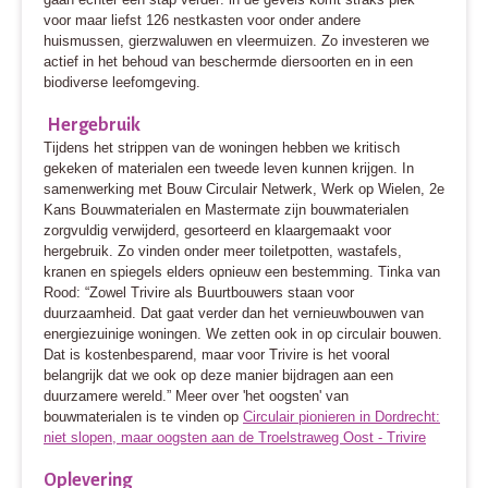
voor maar liefst 126 nestkasten voor onder andere
huismussen, gierzwaluwen en vleermuizen. Zo investeren we
actief in het behoud van beschermde diersoorten en in een
biodiverse leefomgeving.
Hergebruik
Tijdens het strippen van de woningen hebben we kritisch
gekeken of materialen een tweede leven kunnen krijgen. In
samenwerking met Bouw Circulair Netwerk, Werk op Wielen, 2e
Kans Bouwmaterialen en Mastermate zijn bouwmaterialen
zorgvuldig verwijderd, gesorteerd en klaargemaakt voor
hergebruik. Zo vinden onder meer toiletpotten, wastafels,
kranen en spiegels elders opnieuw een bestemming.
Tinka van
Rood: “Zowel Trivire als Buurtbouwers staan voor
duurzaamheid. Dat gaat verder dan het vernieuwbouwen van
energiezuinige woningen. We zetten ook in op circulair bouwen.
Dat is kostenbesparend, maar voor Trivire is het vooral
belangrijk dat we ook op deze manier bijdragen aan een
duurzamere wereld.” Meer over 'het oogsten' van
bouwmaterialen is te vinden op
Circulair pionieren in Dordrecht:
niet slopen, maar oogsten aan de Troelstraweg Oost - Trivire
Oplevering