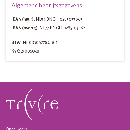
Algemene bedrijfsgegevens
IBAN (huur):
NL54 BNGH 0285057065
IBAN (overig):
NL77 BNGH 0285033662
BTW:
NL 003062284.B01
KvK:
23006058
Contactinformatie
Onze Koers