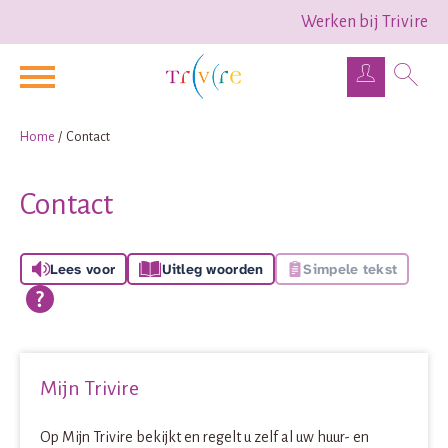
Werken bij Trivire
Naar de homepage
Ga naar Hoofd
Home
Contact
Naar hoofdinhoud
Naar hoofdnavigatiemenu
Naar zoeken
Contact
Lees voor
Uitleg woorden
Simpele tekst
Mijn Trivire
Op Mijn Trivire bekijkt en regelt u zelf al uw huur- en